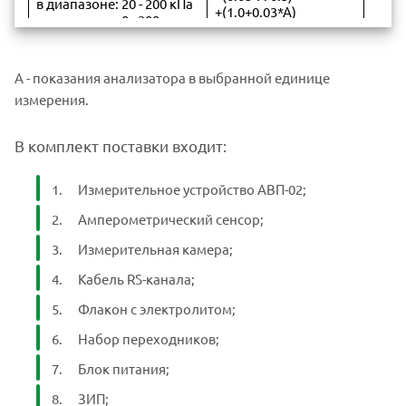
в диапазоне: 20 - 200 кПа
+(1.0+0.03*А)
в диапазоне: 0 - 200
+(0.05*А-3.0)
мм.рт.ст.
+0,3
в диапазоне: 200 - 2000
мм.рт.ст.
А - показания анализатора в выбранной единице
o
- температуры,
С
измерения.
Время установления 95%
показаний при
В комплект поставки входит:
скачкообразном
30
изменении
концентрации водорода
Измерительное устройство АВП-02;
o
при 25
С, с, не более
Амперометрический сенсор;
Время установления
Измерительная камера;
рабочего режима после
5
включения, мин, не
Кабель RS-канала;
более
Флакон с электролитом;
Срок службы
Набор переходников;
амперометрического
Не ограничен
сенсора
Блок питания;
ЗИП;
Потребляемая