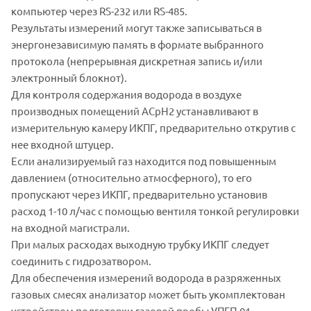
компьютер через RS-232 или RS-485.
Результаты измерений могут также записываться в
энергонезависимую память в формате выбранного
протокола (непрерывная дискретная запись и/или
электронный блокнот).
Для контроля содержания водорода в воздухе
производных помещений АСрН2 устанавливают в
измерительную камеру ИКПГ, предварительно открутив с
нее входной штуцер.
Если анализируемый газ находится под повышенным
давлением (относительно атмосферного), то его
пропускают через ИКПГ, предварительно установив
расход 1-10 л/час с помощью вентиля тонкой регулировки
на входной магистрали.
При малых расходах выходную трубку ИКПГ следует
соединить с гидрозатвором.
Для обеспечения измерений водорода в разряженных
газовых смесях анализатор может быть укомплектован
устройством подготовки газовой пробы УПГП-01.