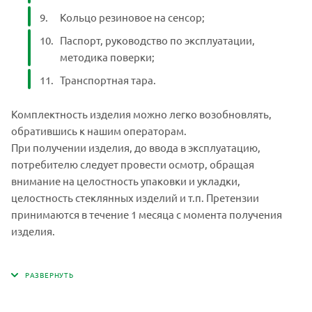
2
мощность, В·A, не более
Кольцо резиновое на сенсор;
Паспорт, руководство по эксплуатации,
Аккумулятор,
Напряжение питания:
адаптер
методика поверки;
Транспортная тара.
Масса анализатора, кг, не
1
более
Комплектность изделия можно легко возобновлять,
обратившись к нашим операторам.
При получении изделия, до ввода в эксплуатацию,
потребителю следует провести осмотр, обращая
внимание на целостность упаковки и укладки,
целостность стеклянных изделий и т.п. Претензии
принимаются в течение 1 месяца с момента получения
изделия.