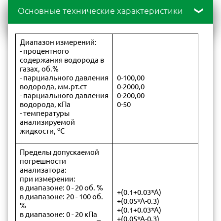
Основные технические характеристики
Диапазон измерений:
- процентного
содержания водорода в
газах, об.%
- парциального давления
0-100,00
водорода, мм.рт.ст
0-2000,0
- парциального давления
0-200,00
водорода, кПа
0-50
- температуры
анализируемой
o
жидкости,
С
Пределы допускаемой
погрешности
анализатора:
при измерении:
в диапазоне: 0 - 20 об. %
+(0.1+0.03*А)
в диапазоне: 20 - 100 об.
+(0.05*А-0.3)
%
+(0.1+0.03*А)
в диапазоне: 0 - 20 кПа
+(0.05*А-0.3)