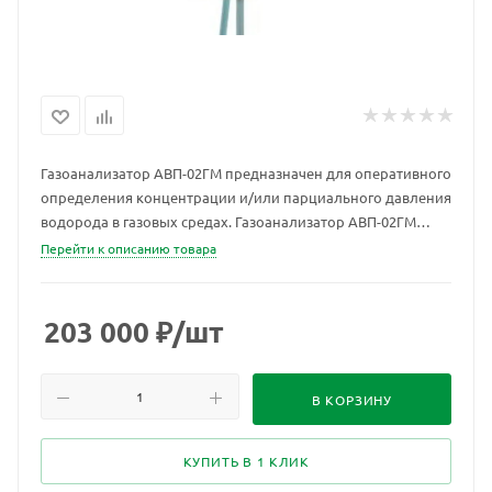
Газоанализатор АВП-02ГМ предназначен для оперативного
определения концентрации и/или парциального давления
водорода в газовых средах. Газоанализатор АВП-02ГМ
применяется в тепловой и атомной энергетике, в
Перейти к описанию товара
химической, нефтеперерабатывающей и автомобильной
промышленности, на предприятиях военно-
промышленного комплекса.
203 000
₽
/шт
В КОРЗИНУ
КУПИТЬ В 1 КЛИК