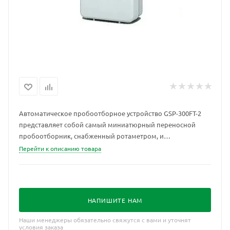
Автоматическое пробоотборное устройство GSP-300FT-2
представляет собой самый миниатюрный переносной
пробоотборник, снабженный ротаметром, и
предназначенный для отбора воздушной пробы в любом
Перейти к описанию товара
месте по желанию пользователя.
НАПИШИТЕ НАМ
Наши менеджеры обязательно свяжутся с вами и уточнят
условия заказа