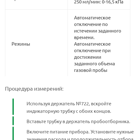
250 мл/мин: 0-16,5 кПа
Автоматическое
отключение по
истечении заданного
времени.
Режимы
Автоматическое
отключение при
достижении
заданного объема
газовой пробы
Жидкокристаллическ
Процедура измерений:
ий дисплей с
отображением
Используя держатель №722, вскройте
скорости прокачки ( в
индикаторную трубку с обоих концов.
mL/min) и объема
прокачиваемой
Вставьте трубку в держатель пробоотборника.
Дисплей
пробы (0-9,999 L; 10-
Включите питание прибора. Установите нужные
99,99 L; 100-999,9 L).
Максимальная
значения расхода и продолжительность отбора