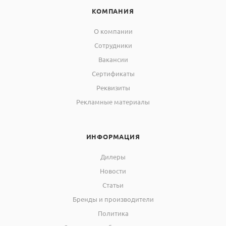
Этилбензол
122P
Toluene
110-275
КОМПАНИЯ
C
H
C
H
м
6
5
2
5
О компании
Сотрудники
Вакансии
Сертификаты
Реквизиты
Рекламные материалы
ИНФОРМАЦИЯ
Дилеры
Новости
Статьи
Бренды и производители
Политика