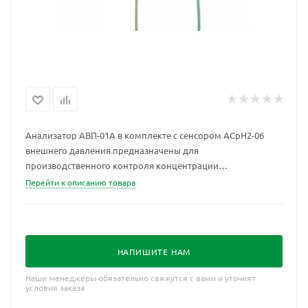
Анализатор АВП-01А в комплекте с сенсором АСрН2-06
внешнего давления.предназначены для
производственного контроля концентрации
растворенного водорода в мили- и микрограммовом
Перейти к описанию товара
диапазонах концентраций в первом контуре охлаждения
ядерных реакторов, а также при автоматическом контроле
процессов водохимподготовки на предприятиях тепловой
и атомной энергетики, в теплосетях и на промышленных
НАПИШИТЕ НАМ
предприятиях.
Наши менеджеры обязательно свяжутся с вами и уточнят
условия заказа