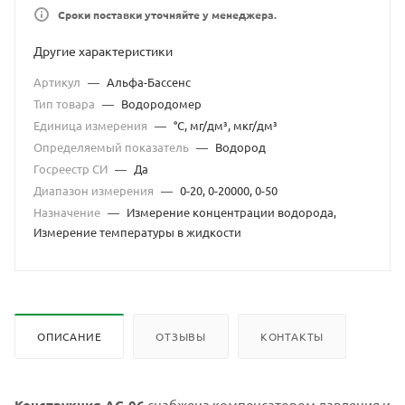
Сроки поставки уточняйте у менеджера.
Другие характеристики
Артикул
—
Альфа-Бассенс
Тип товара
—
Водородомер
Единица измерения
—
°С, мг/дм³, мкг/дм³
Определяемый показатель
—
Водород
Госреестр СИ
—
Да
Диапазон измерения
—
0-20, 0-20000, 0-50
Назначение
—
Измерение концентрации водорода,
Измерение температуры в жидкости
ОПИСАНИЕ
ОТЗЫВЫ
КОНТАКТЫ
Конструкция АС-06
снабжена компенсатором давления и