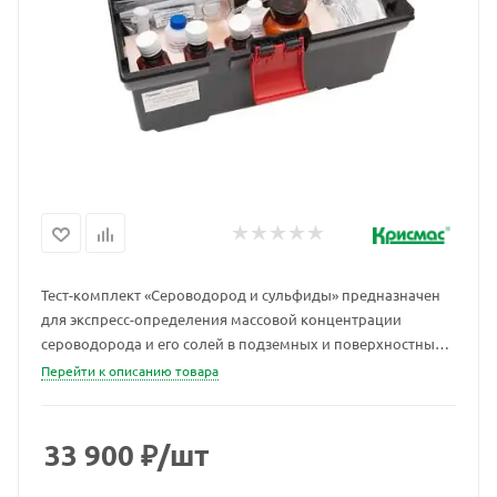
Тест-комплект «Сероводород и сульфиды» предназначен
для экспресс-определения массовой концентрации
сероводорода и его солей в подземных и поверхностных
природных водах любой минерализации с небольшим
Перейти к описанию товара
содержанием органических веществ. Метод определения:
йодометрический.
33 900
₽
/шт