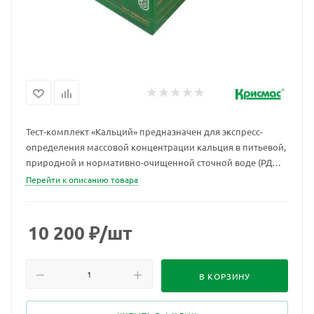
Тест-комплект «Кальций» предназначен для экспресс-
определения массовой концентрации кальция в питьевой,
природной и нормативно-очищенной сточной воде (РД
52.24.403-95, ИСО 6058). Метод определения:
Перейти к описанию товара
титриметрический. Стоимость одного анализа 77 руб., при
приобретении комплекта пополнения – менее 31 руб.
10 200
₽
/шт
В КОРЗИНУ