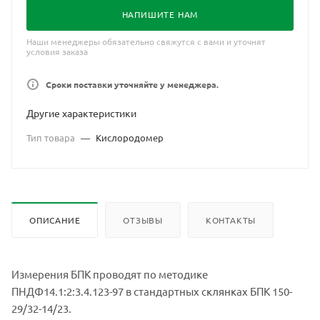
водах; • регистрации кинетики процессов биологического
НАПИШИТЕ НАМ
окисления веществ; • тестирования токсичности стоков.
Наши менеджеры обязательно свяжутся с вами и уточнят
условия заказа
Сроки поставки уточняйте у менеджера.
Другие характеристики
Тип товара
—
Кислородомер
ОПИСАНИЕ
ОТЗЫВЫ
КОНТАКТЫ
Измерения БПК проводят по методике
ПНДФ14.1:2:3.4.123-97 в стандартных склянках БПК 150-
29/32-14/23.