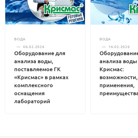
амперометрического
Не ограничен
сенсора
10
Средний срок службы
анализатора, лет, не менее
ВОДА
ВОДА
—
16.02.2026
—
06.02.2026
Оборудование
Оборудование для
анализа воды
анализа воды,
Крисмас:
поставляемое ГК
возможности,
«Крисмас» в рамках
применения,
комплексного
преимуществ
оснащения
лабораторий