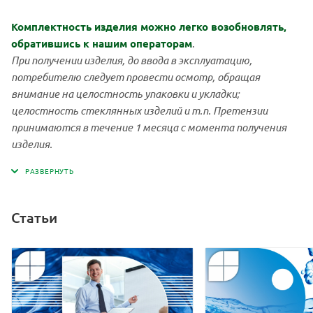
Время установления
Комплектность изделия можно легко возобновлять,
рабочего режима после
5
обратившись к нашим операторам
.
включения, мин, не более
При получении изделия, до ввода в эксплуатацию,
потребителю следует провести осмотр, обращая
Срок службы
внимание на целостность упаковки и укладки;
амперометрического
Не ограничен
целостность стеклянных изделий и т.п. Претензии
сенсора
принимаются в течение 1 месяца с момента получения
изделия.
Потребляемая мощность,
2
В·A, не более
Напряжение питания:
Аккумулятор, адаптер
Статьи
Масса анализатора, кг, не
1
более
Средняя наработка на
5000
отказ, ч, не менее
Срок службы