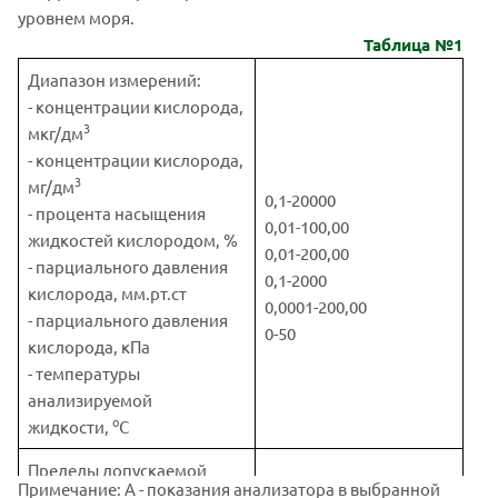
уровнем моря.
Таблица №1
Диапазон измерений:
- концентрации кислорода,
3
мкг/дм
- концентрации кислорода,
3
мг/дм
0,1-20000
- процента насыщения
0,01-100,00
жидкостей кислородом, %
0,01-200,00
- парциального давления
0,1-2000
кислорода, мм.рт.ст
0,0001-200,00
- парциального давления
0-50
кислорода, кПа
- температуры
анализируемой
o
жидкости,
С
Пределы допускаемой
Примечание: А - показания анализатора в выбранной
погрешности анализатора: