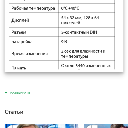
Рабочая температура
0°C +40°C
54 x 32 мм; 128 x 64
Дисплей
пикселей
Разъем
5-контактный DIN
Батарейка
9 В
2 сек для влажности и
Время измерения
температуры
Около 3440 измеренных
Память
значений
Регулируется от 1 мин до
Цикл измерения
24 часов
Английский, немецкий,
Язык
русский
Состояние
Новое
Статьи
Метод измерения
Динамический