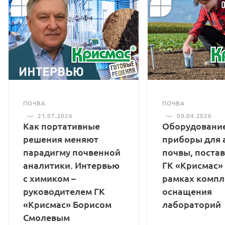
ПОЧВА
ПОЧВА
—
21.07.2026
—
09.04.2026
Как портативные
Оборудование
решения меняют
приборы для 
парадигму почвенной
почвы, поста
аналитики. Интервью
ГК «Крисмас»
с химиком –
рамках компл
руководителем ГК
оснащения
«Крисмас» Борисом
лабораторий
Смолевым