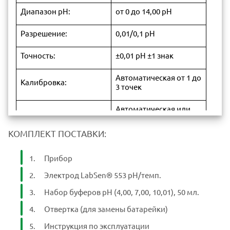
Диапазон pH:
от 0 до 14,00 pH
Разрешение:
0,01/0,1 pH
Точность:
±0,01 pH ±1 знак
Автоматическая от 1 до
Калибровка:
3 точек
Автоматическая или
Температурная
ручная температурная
компенсация:
компенсация от 0 до
КОМПЛЕКТ ПОСТАВКИ:
50°C
Прибор
ОВП (мВ) диапазон:
±1000 мВ
Электрод LabSen® 553 рН/темп.
Разрешение:
1 мВ
Набор буферов pH (4,00, 7,00, 10,01), 50 мл.
±0,2% полной шкалы±1
Точность:
Отвертка (для замены батарейки)
знак
Инструкция по эксплуатации