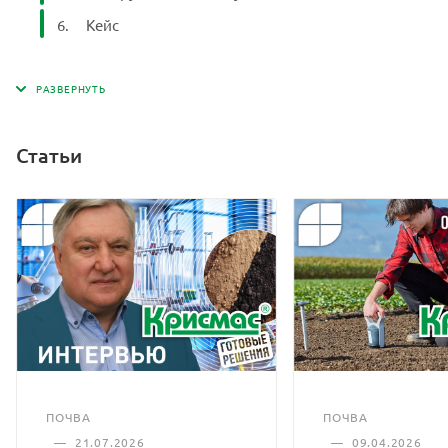
Темп. диапазон:
от 0 до 100°C
Кейс
Разрешение:
0,1°C
Дисплей:
ЖК
Точность:
±0,5°C± 1 знак
Статьи
батарейки AA × 3 шт.
Питание:
(1,5В×3)
Прибор: (88*170*33)
мм/313 г.;
Размеры и вес
Кейс: (360*270*76)
мм/1,6 кг.
ПОЧВА
ПОЧВА
—
21.07.2026
—
09.04.2026