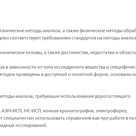
ганические методы анализа, а также физические методы обра
ики соответствуют требованиям стандартов на методы анализ
имические основы, а также достоинства, недостатки и област
а в зависимости от типа исследуемого вещества и специфиче
етодов приведены в доступной и понятной форме, основаны н
методы анализа, требующие использования дорогостоящего
 АЭМ-ИСП, МС-ИСП, ионная хроматография, электрофорез,
т специалистам использовать справочник как при работе в п
ладных исследований.