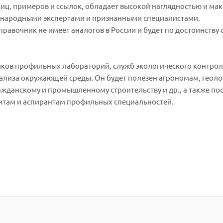
лиц, примеров и ссылок, обладает высокой наглядностью и ма
дународными экспертами и признанными специалистами.
равочник не имеет аналогов в России и будет по достоинству
иков профильных лабораторий, служб экологического контрол
ализа окружающей среды. Он будет полезен агрономам, геоло
ажданскому и промышленному строительству и др., а также п
ентам и аспирантам профильных специальностей.