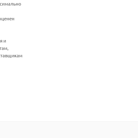
ксимально
 оценен
я и
гам,
оставщикам