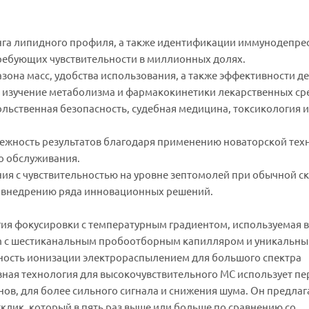
нга липидного профиля, а также идентификации иммунодепрес
требующих чувствительности в миллионных долях.
она масс, удобства использования, а также эффективности де
 изучение метаболизма и фармакокинетики лекарственных сре
льственная безопасность, судебная медицина, токсикология и
дежность результатов благодаря применению новаторской тех
го обслуживания.
ия с чувствительностью на уровне зептомолей при обычной с
я внедрению ряда инновационных решений.
огия фокусировки с температурным градиентом, используемая в
eam с шестиканальным пробоотборным капилляром и уникальн
ьность ионизации электрораспылением для большого спектра
вная технология для высокочувствительного МС использует п
нов, для более сильного сигнала и снижения шума. Он предлаг
клик, который в пять раз выше или больше по сравнению со