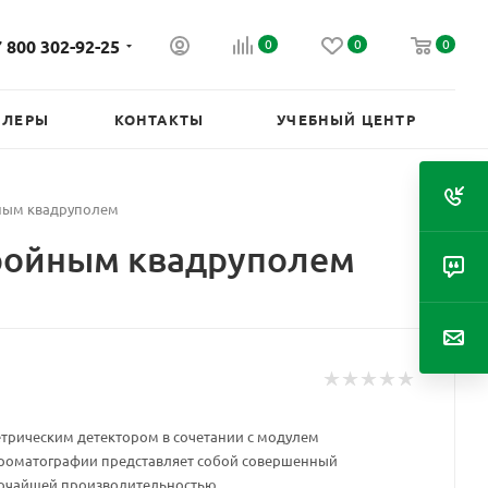
 800 302-92-25
0
0
0
ИЛЕРЫ
КОНТАКТЫ
УЧЕБНЫЙ ЦЕНТР
йным квадруполем
тройным квадруполем
трическим детектором в сочетании с модулем
роматографии представляет собой совершенный
сочайшей производительностью.