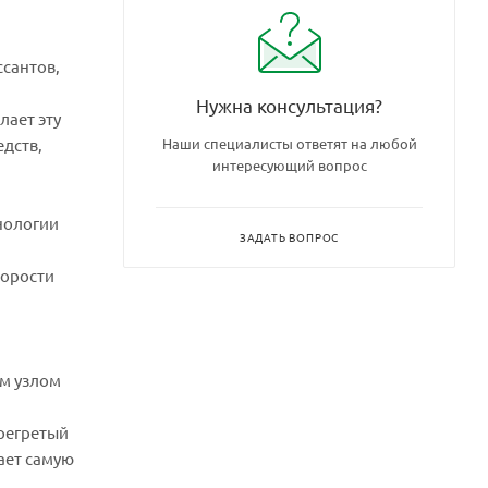
сантов,
Нужна консультация?
лает эту
дств,
Наши специалисты ответят на любой
интересующий вопрос
нологии
ЗАДАТЬ ВОПРОС
корости
ым узлом
ерегретый
ает самую