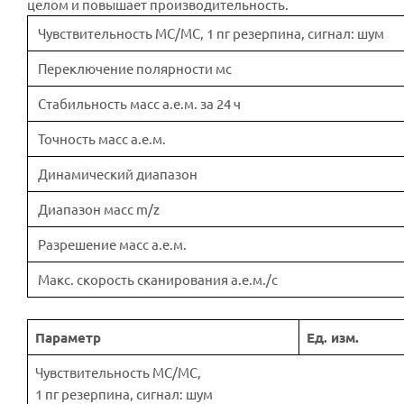
целом и повышает производительность.
Чувствительность МС/МС, 1 пг резерпина, сигнал: шум
Переключение полярности мс
Стабильность масс а.е.м. за 24 ч
Точность масс а.е.м.
Динамический диапазон
Диапазон масс m/z
Разрешение масс а.е.м.
Макс. скорость сканирования а.е.м./с
Параметр
Ед. изм.
Чувствительность МС/МС,
1 пг резерпина, сигнал: шум