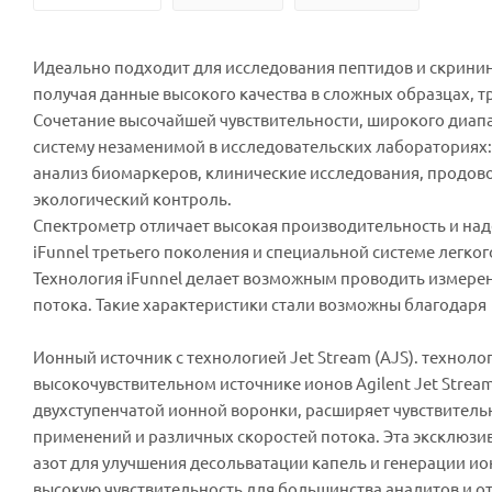
Идеально подходит для исследования пептидов и скрини
получая данные высокого качества в сложных образцах, 
Сочетание высочайшей чувствительности, широкого диапаз
систему незаменимой в исследовательских лабораториях:
анализ биомаркеров, клинические исследования, продово
экологический контроль.
Спектрометр отличает высокая производительность и на
iFunnel третьего поколения и специальной системе легко
Технология iFunnel делает возможным проводить измерен
потока. Такие характеристики стали возможны благодар
Ионный источник с технологией Jet Stream (AJS). технол
высокочувствительном источнике ионов Agilent Jet Str
двухступенчатой ионной воронки, расширяет чувствител
применений и различных скоростей потока. Эта эксклюзи
азот для улучшения десольватации капель и генерации ио
высокую чувствительность для большинства аналитов и от