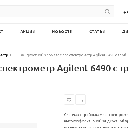
+7
СТ
АКЦИИ
НОВОСТИ
СТАТЬИ
Д
—
ометры
Жидкостной хроматомасс-спектрометр Agilent 6490 с тро
пектрометр Agilent 6490 с 
Система с тройным масс-спектроме
высокоэффективной жидкостной х
исследовательский комплекс с вы