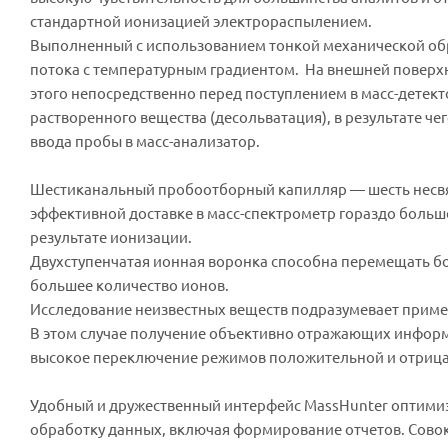
стандартной ионизацией электрораспылением.
Выполненный с использованием тонкой механической об
потока с температурным градиентом. На внешней поверхно
этого непосредственно перед поступлением в масс-детек
растворенного вещества (десольватация), в результате ч
ввода пробы в масс-анализатор.
Шестиканальный пробоотборный капилляр — шесть несвяз
эффективной доставке в масс-спектрометр гораздо больш
результате ионизации.
Двухступенчатая ионная воронка способна перемещать бо
большее количество ионов.
Исследование неизвестных веществ подразумевает прим
В этом случае получение объективно отражающих информ
высокое переключение режимов положительной и отрицат
Удобный и дружественный интерфейс MassHunter оптимиз
обработку данных, включая формирование отчетов. Совок