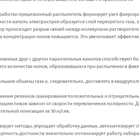
работки прецизионный распылитель формирует узел фокусир
сти капель электроспрея образуется слой перегретого газа, з
тор происходит разрыв связей между молекулами растворителя
его концентрации ионов повышается. Это увеличивает эффекти
анных друг с другом параллельных каналов способствуют бо
его количества ионов, образовавшихся при распылении в факе
льшие объемы газа и, следовательно, доставлять в квадрупол
енение режимов сканирования положительных и отрицательны
ацию пиков зависит от скорости переключения полярности. Д
ельной ионизации за 30 м/сек.
ирует методы, упрощает обработку данных, автоматизирует с
упность достоинств значительно оптимизирует работу лабора