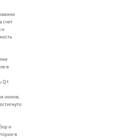
ования
а счет
 и
вность
лее
ле в
ь Q1
х ионов.
остигнуто
бор и
тории в