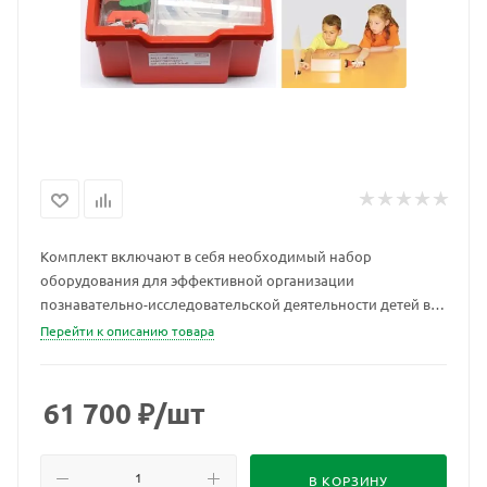
Комплект включают в себя необходимый набор
оборудования для эффективной организации
познавательно-исследовательской деятельности детей в
старших группах детских дошкольных образовательных
Перейти к описанию товара
организаций в полном соответствии с требованиями ФГОС
ДО и в классе начальной школы.
61 700
₽
/шт
В КОРЗИНУ