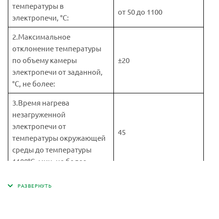
температуры в
от 50 до 1100
электропечи, °С:
2.Максимальное
отклонение температуры
по объему камеры
±20
электропечи от заданной,
°C, не более:
3.Время нагрева
незагруженной
электропечи от
45
температуры окружающей
среды до температуры
1100°С, мин, не более
4. Потребляемая мощность,
1,8
кВт, не более
5. Размеры рабочей