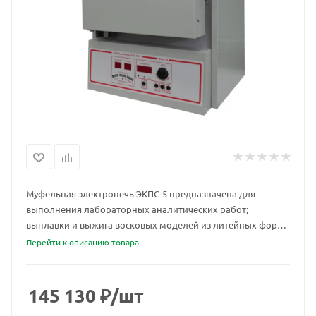
Муфельная электропечь ЭКПС-5 предназначена для
выполнения лабораторных аналитических работ;
выплавки и выжига восковых моделей из литейных форм,
обжига литейных форм, термической и
Перейти к описанию товара
высокотемпературной обработки материалов и металлов
в воздушной среде, обжига керамических изделий,
прокаливания, отпуска и отжига изделий и материалов,
145 130
₽
/шт
плавки и пайки цветных металлов, изготовление