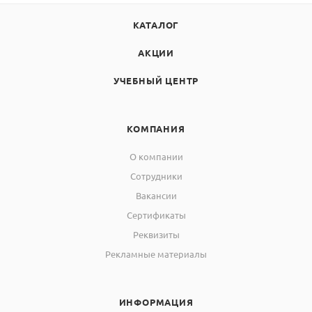
камеры, мм, не менее:
170х200х160
ШхГхВ
КАТАЛОГ
6. Габаритные размеры
АКЦИИ
электропечи, мм, не более:
440х488х570
УЧЕБНЫЙ ЦЕНТР
ШхГхВ
7.Масса, кг, не более
30
КОМПАНИЯ
8 Напряжение питающей
220±10%
сети, В
О компании
50
Частота питающей сети, Гц
Сотрудники
Вакансии
9. Регулирование скорости
изменения температуры,°С/
От 1 до 15
Сертификаты
мин
Реквизиты
Рекламные материалы
10. Дискретность задания
1
температуры, °С
11. Дискретность задания
ИНФОРМАЦИЯ
1