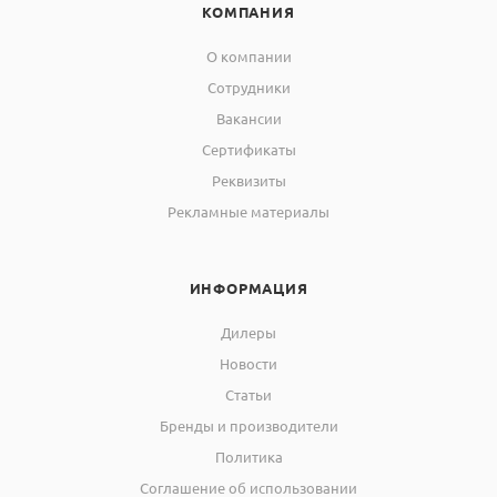
Время прогрева
КОМПАНИЯ
30
анализатора, мин, не более
О компании
Время непрерывной работы
Сотрудники
8
анализатора, ч, не менее
Вакансии
Габаритные размеры, мм, не
Сертификаты
530х450х380
более
Реквизиты
Рекламные материалы
Масса, кг, не более
32
Питание анализаторов от сети переменного тока:
ИНФОРМАЦИЯ
напряжение питания
(220 ±22)
переменного тока, В
Дилеры
Новости
частота, Гц
(50 ±1)
Статьи
Потребляемая мощность,
Бренды и производители
110
В×А, не более
Политика
Соглашение об использовании
Средняя наработка на отказ,