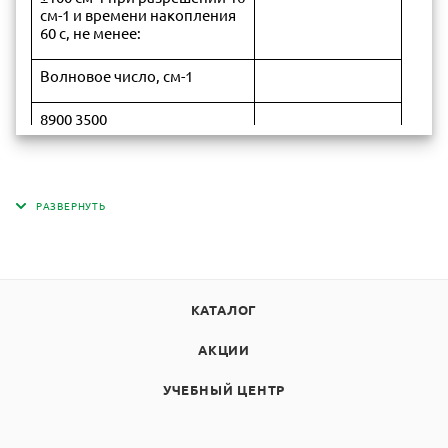
см-1 и времени накопления
60 с, не менее:
Волновое число, см-1
8900 3500
10000 20000
12500 6000
13000 4000
Уровень положительного и
отрицательного
КАТАЛОГ
псевдорассеянного света,
вызванного нелинейностью
АКЦИИ
±0,25
фотоприемной системы (по
отношению к
УЧЕБНЫЙ ЦЕНТР
максимальному сигналу), %,
не более