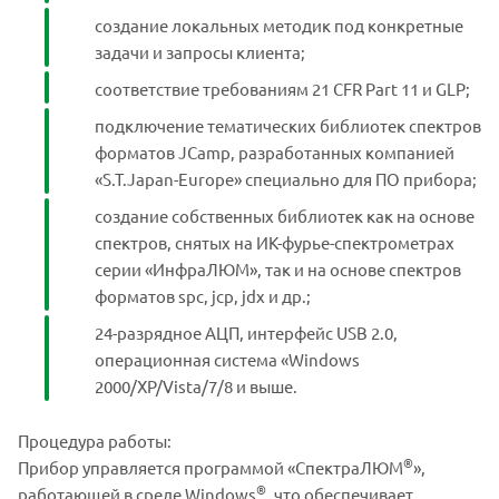
создание локальных методик под конкретные
задачи и запросы клиента;
соответствие требованиям 21 CFR Part 11 и GLP;
подключение тематических библиотек спектров
форматов JCamp, разработанных компанией
«S.T.Japan-Europe» специально для ПО прибора;
создание собственных библиотек как на основе
спектров, снятых на ИК-фурье-спектрометрах
серии «ИнфраЛЮМ», так и на основе спектров
форматов spc, jcp, jdx и др.;
24-разрядное АЦП, интерфейс USB 2.0,
операционная система «Windows
2000/XP/Vista/7/8 и выше.
Процедура работы:
®
Прибор управляется программой «СпектраЛЮМ
»,
®
работающей в среде Windows
, что обеспечивает