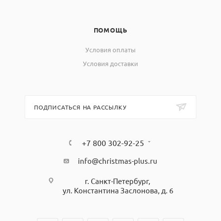
2500
ч, не менее
Средний срок службы
ПОМОЩЬ
5
анализатора, лет, не менее
Условия оплаты
Условия эксплуатации анализаторов:
Условия доставки
температура окружающего
от 5 до 40
воздуха, °C
ПОДПИСАТЬСЯ НА РАССЫЛКУ
атмосферное давление, кПа
от 84 до 106,7
относительная влажность
при температуре 25 °С %, не
80
+7 800 302-92-25
более
info@christmas-plus.ru
г. Санкт-Петербург,
ул. Константина Заслонова, д. 6