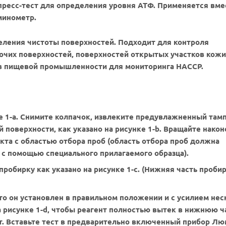
ресс-тест для определения уровня АТФ. Применяется вме
минометр.
еления чистоты поверхностей. Подходит для контроля
очих поверхностей, поверхностей открытых участков кожи
я в пищевой промышленности для мониторинга HACCP.
ке 1-а. Снимите колпачок, извлеките предувлажненный там
й поверхности, как указано на рисунке 1-b. Вращайте нако
кта с областью отбора проб (область отбора проб должна
 с помощью специального прилагаемого образца).
пробирку как указано на рисунке 1-с. (Нижняя часть проби
что он установлен в правильном положении и с усилием нес
а рисунке 1-d, чтобы реагент полностью вытек в нижнюю ч
ент. Вставьте тест в предварительно включенный прибор Л