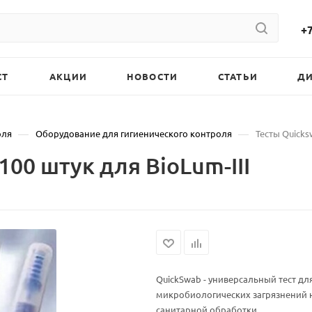
+7
СТ
АКЦИИ
НОВОСТИ
СТАТЬИ
Д
—
—
оля
Оборудование для гигиенического контроля
Тесты Quicks
100 штук для BioLum-III
QuickSwab - универсальный тест дл
микробиологических загрязнений 
санитарной обработки.