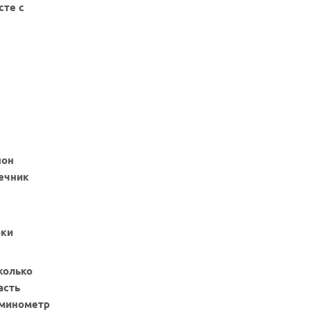
сте с
пон
нечник
рки
колько
асть
юминометр