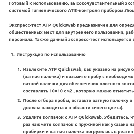
Готовый к использованию, высокочувствительный эксп
системой гигиенического АТФ-контроля прибором Лю
Экспресс-тест ATP Quickswab предназначен для опред
общественных мест для внутреннего пользования, раб
персонала. Также данный экспресс-тест используетс
Инструкция по использованию
Извлеките ATP Quickswab, как указано на рисун
(ватная палочка) и возьмите пробу с необходимо
ватной палочки для обеспечения плотного конта
составлять 10×10 см2 , которую можно отметить
После отбора пробы, вставьте ватную палочку в 
должна находиться в области синего цвета).
Удалите колпачок с ATP Quickswab. Убедитесь, 
раз нажмите колпачок с пружиной как указано н
пробирки и ватная палочка погрузилась в реаг