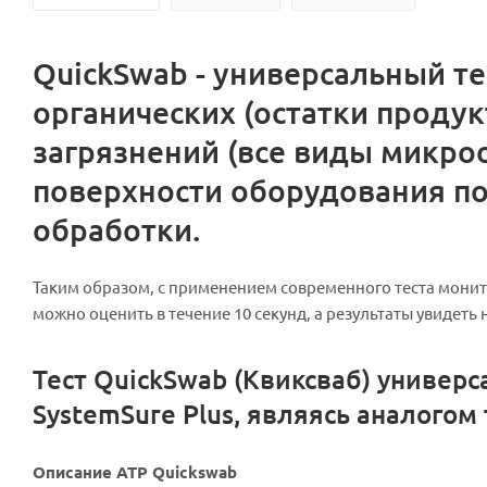
QuickSwab - универсальный т
органических (остатки проду
загрязнений (все виды микро
поверхности оборудования по
обработки.
Таким образом, с применением современного теста монит
можно оценить в течение 10 секунд, а результаты увидет
Тест QuickSwab (Квиксваб) универ
SystemSure Plus, являясь аналогом 
Описание ATP Quickswab