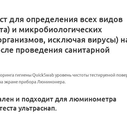
ест для определения всех видов
кта) и микробиологических
организмов, исключая вирусы) н
сле проведения санитарной
оринга гигиены QuickSwab уровень чистоты тестируемой пове
ь на экране прибора Люминомера.
сален и подходит для люминометра
теста ультраснап.