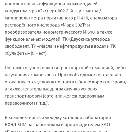
дополнительных функциональных модулей:
кондуктометра «Эксперт-002-2-6н», рН-метра /
милливольтметра портативного рН-410, анализатора
растворённого кислорода «Марк-302Т» и
преобразователя ионометрического И-510, а также
функциональных модулей: ТК «Двуокись углерода
свободная», ТК «Масла и нефтепродукты в воде» и ТК
«Сульфиты» (8 мест).
Поставка осуществляется транспортной компанией, либо
на условиях самовывоза. При необходимости отдельно
оговариваются условия поставки в более короткие сроки,
а также желательные для заказчика условия
транспортировки (авто или железнодорожным
перевозчиком и т.д.).
В комплектность и укладку котловой лаборатории
ВХЭЛ-3ПМ разработчиком и производителем ЗАО
«Крисмас+» могут быть внесены незначительные