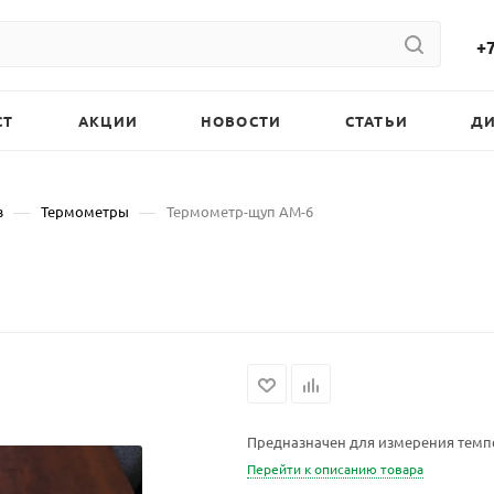
+7
СТ
АКЦИИ
НОВОСТИ
СТАТЬИ
Д
—
—
в
Термометры
Термометр-щуп АМ-6
Предназначен для измерения темпе
Перейти к описанию товара