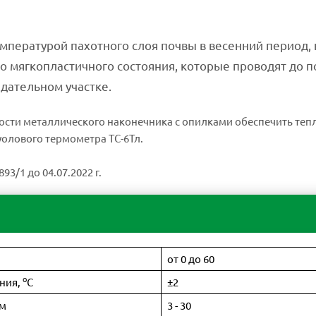
пературой пахотного слоя почвы в весенний период, 
до мягкопластичного состояния, которые проводят до 
дательном участке.
ости металлического наконечника с опилками обеспечить теп
луолового термометра ТС-6Тл.
3/1 до 04.07.2022 г.
от 0 до 60
о
ния,
С
±2
см
3 - 30