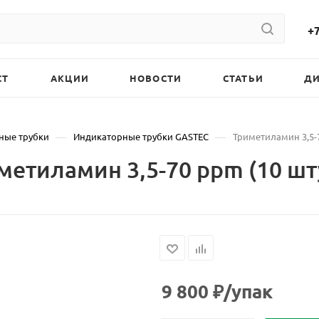
+7
СТ
АКЦИИ
НОВОСТИ
СТАТЬИ
Д
—
—
ные трубки
Индикаторные трубки GASTEC
Триметиламин 3,5-7
етиламин 3,5-70 ppm (10 шт
9 800
₽
/упак