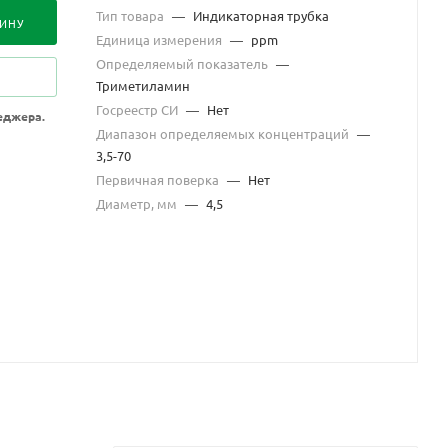
Тип товара
—
Индикаторная трубка
ЗИНУ
Единица измерения
—
ppm
Определяемый показатель
—
Триметиламин
Госреестр СИ
—
Нет
еджера.
Диапазон определяемых концентраций
—
3,5-70
Первичная поверка
—
Нет
Диаметр, мм
—
4,5