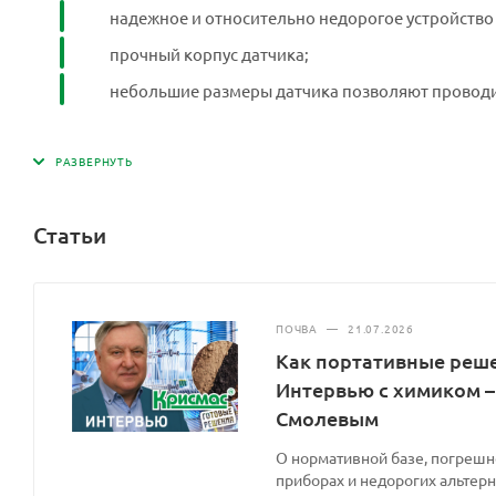
надежное и относительно недорогое устройство
прочный корпус датчика;
небольшие размеры датчика позволяют проводи
Статьи
ПОЧВА
—
21.07.2026
Как портативные реш
Интервью с химиком –
Смолевым
О нормативной базе, погрешн
приборах и недорогих альтерн