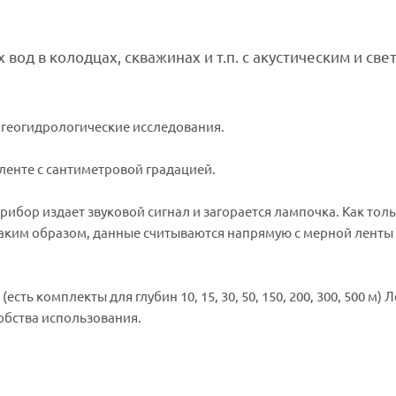
вод в колодцах, скважинах и т.п. с акустическим и св
 геогидрологические исследования.
ленте с сантиметровой градацией.
бор издает звуковой сигнал и загорается лампочка. Как толь
Таким образом, данные считываются напрямую с мерной ленты 
ь комплекты для глубин 10, 15, 30, 50, 150, 200, 300, 500 м) 
обства использования.