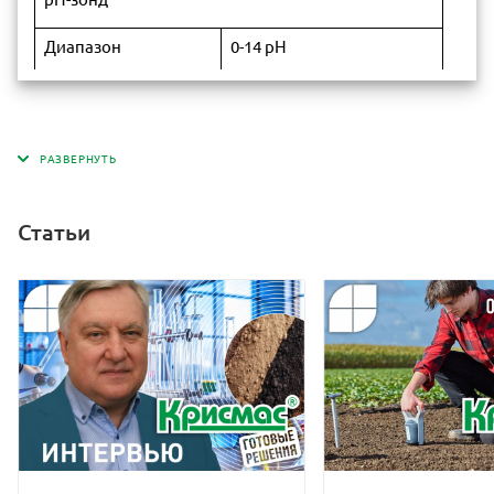
Диапазон
0-14 рН
Разрешение
0,01 pH
± 0,02 рН по всему
Точность
диапазону
автоматическая, на pH 4 и
Статьи
Калибровка
pH 7, при необходимости
также на рН 10
125 мм, стеклянный, с
Зонд
гелевым наполнением и
тремя диафрагмами
прямое измерение рН в
Области применения
почве / субстратах и в
водных растворах