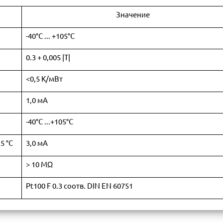
Значение
-40°C ... +105°C
0.3 + 0,005 |T|
<0,5 K/мВт
1,0 мА
-40°C ...+105°C
5 °C
3,0 мА
> 10 MΩ
Pt100 F 0.3 соотв. DIN EN 60751