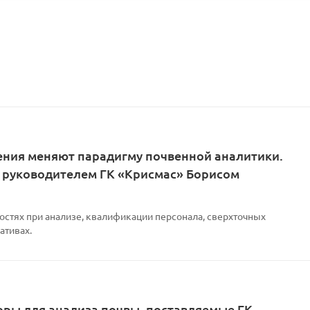
3000 мм (экранированный) радиус = 41 мм
10 мм
39.5 мм
IP 67
0,4 кг
ения меняют парадигму почвенной аналитики.
кабель UL/cUL UL-Style 20233
 руководителем ГК «Крисмас» Борисом
Pt100 Modbus конвертер
остях при анализе, квалификации персонала, сверхточных
ативах.
ры для анализа почвы, поставляемые ГК