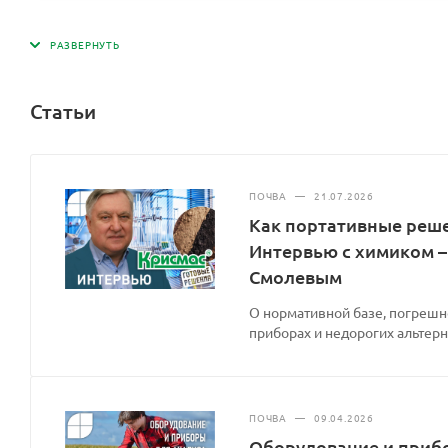
Длина кабеля
Толщина корпуса
Диаметр корпуса
Статьи
Класс защиты
Вес
ПОЧВА
—
21.07.2026
Как портативные реш
Дополнительная информация
Интервью с химиком –
Аксессуары
Смолевым
О нормативной базе, погрешн
приборах и недорогих альтерн
ПОЧВА
—
09.04.2026
Оборудование и прибо