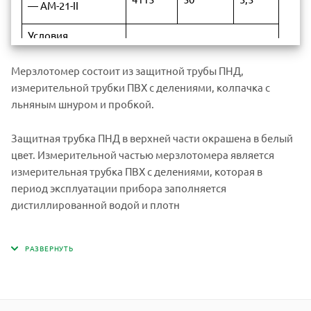
— АМ-21-II
Условия
эксплуатации:
— температура
Мерзлотомер состоит из защитной трубы ПНД,
воздуха, ºC
от -50 до +2
измерительной трубки ПВХ с делениями, колпачка с
— относительная
от 0 до 100
льняным шнуром и пробкой.
влажность
воздуха, %
Защитная трубка ПНД в верхней части окрашена в белый
Наработка на
цвет. Измерительной частью мерзлотомера является
8000
отказ, ч, не менее
измерительная трубка ПВХ с делениями, которая в
период эксплуатации прибора заполняется
Средний срок
6
дистиллированной водой и плотн
службы, лет