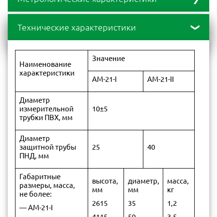
Значение
Технические характеристики
Наименование
характеристики
АМ-21-I
АМ-21-II
Значение
Наименование
Диапазон измерений
характеристики
глубины промер-
от 0 до
от 1500
АМ-21-I
АМ-21-II
зания и оттаивания
1500
до 3000
почвы, мм
Диаметр
измерительной
10±5
Цена деления
трубки ПВХ, мм
измерительной
10
шкалы, мм
Диаметр
защитной трубы
25
40
Пределы
ПНД, мм
допускаемой
абсолютной
погрешности
±10
Габаритные
высота,
диаметр,
масса,
измерений глубины
размеры, масса,
мм
мм
кг
промерзания и
не более:
оттаивания почвы, мм
2615
35
1,2
— АМ-21-I
4115
50
3,5